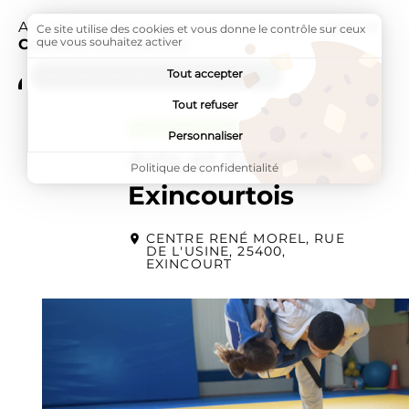
Accueil
Annuaires
Associations
Page activ
Arts et
Ce site utilise des cookies et vous donne le contrôle sur ceux
que vous souhaitez activer
Combats Exincourtois
Tout accepter
ADDTOANY (SHARE) EST DÉSACTIVÉ.
Tout refuser
ASSOCIATIONS
Personnaliser
Arts et Combats
Politique de confidentialité
Exincourtois
CENTRE RENÉ MOREL, RUE
DE L'USINE, 25400,
EXINCOURT