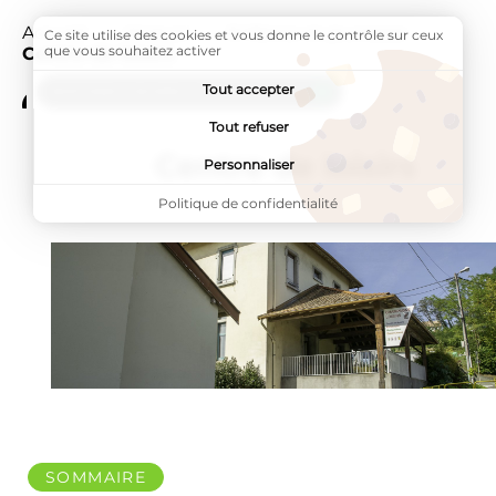
Accueil
Vivre ici
Enfance et jeunesse
Page a
Ce site utilise des cookies et vous donne le contrôle sur ceux
que vous souhaitez activer
Centre de loisirs
Tout accepter
ADDTOANY (SHARE) EST DÉSACTIVÉ.
Tout refuser
Centre de loisirs
Personnaliser
Politique de confidentialité
SOMMAIRE